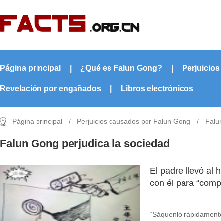
Página principal
|
¿Qué es Falun Gong?
|
Perjuicio
Revelación por engañados
|
Libros electrónicos
Página principal
/
Perjuicios causados por Falun Gong
/
Falu
Falun Gong perjudica la sociedad
El padre llevó al h
con él para “comp
“Sáquenlo rápidamente