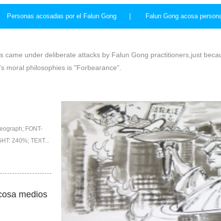
Personas acosadas por el Falun Gong |
Falun Gong acosa perso
 came under deliberate attacks by Falun Gong practitioners,just becau
's moral philosophies is "Forbearance".
deograph; FONT-
GHT: 240%; TEXT...
cosa medios