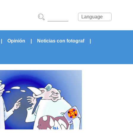
Language
|
Opinión
|
Noticias con fotograf
|