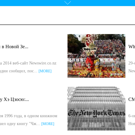
4 de marzo 2009
в Новой Зе...
Whi
23 de noviembre 2008
3 de noviembre 2008
та 2014 веб-сайт Newswire.co.nz
29-
ндии сообщил, пос...
New
[MORE]
 Хэ Цзосю:...
СМ
6 de febrero 2008
ря 1996 года, в одном книжном
6-о
шел одну книгу "Чж...
Нов
[MORE]