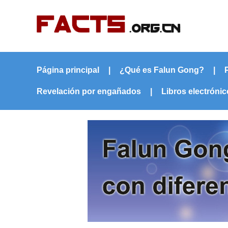
Página principal
|
¿Qué es Falun Gong?
|
Revelación por engañados
|
Libros electróni