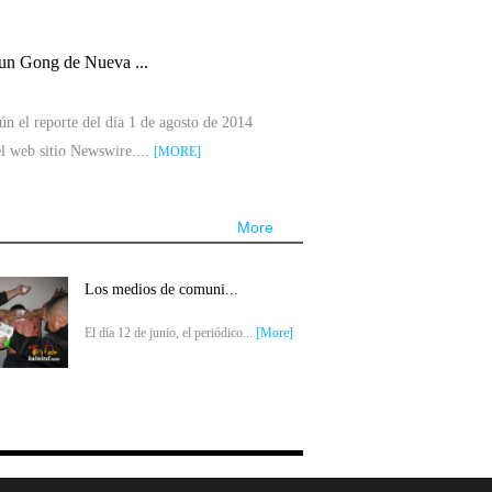
un Gong de Nueva ...
ún el reporte del día 1 de agosto de 2014
el web sitio Newswire....
[MORE]
More
Los medios de comuni...
El día 12 de junio, el periódico...
[More]