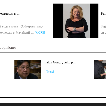
25 de junio 2005
5 de junio 2005
колледж в ...
Fal
2 года газета 《Обозреватель》
Seg
олледжа в Малайзий ...
en 
[MORE]
21 de enero 2005
s opiniones
Falun Gong, ¿culto p...
.
[More]
diciembre 2003
iciembre 2003