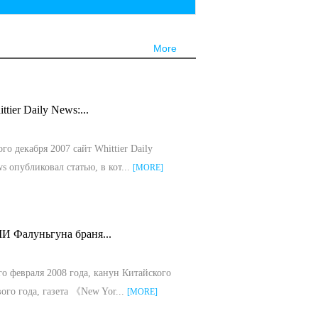
More
ttier Daily News:...
ого декабря 2007 сайт Whittier Daily
s опубликовал статью, в кот...
[MORE]
И Фалуньгуна браня...
го февраля 2008 года, канун Китайского
ого года, газета 《New Yor...
[MORE]