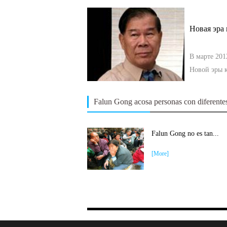
2
Новая эра 
В марте 201
Новой эры к
21 de enero 2005
Falun Gong acosa personas con diferente
Falun Gong no es tan...
[More]
d