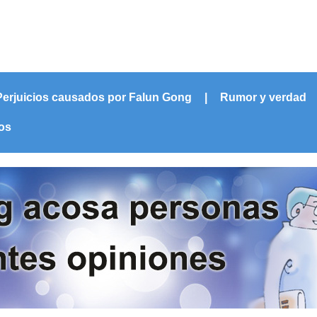
Perjuicios causados por Falun Gong
|
Rumor y verdad
cos