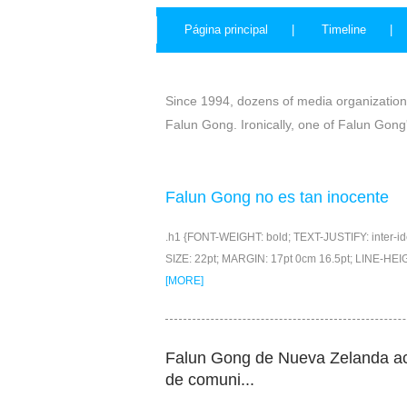
Página principal |
Timeline |
Since 1994, dozens of media organizations
Falun Gong. Ironically, one of Falun Gong
Falun Gong no es tan inocente
.h1 {FONT-WEIGHT: bold; TEXT-JUSTIFY: inter-i
SIZE: 22pt; MARGIN: 17pt 0cm 16.5pt; LINE-HEI
[MORE]
Falun Gong de Nueva Zelanda a
de comuni...