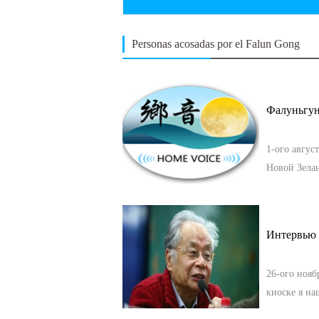
4 de marzo 2009
Personas acosadas por el Falun Gong
Фалуньгун 
2
1-ого авгус
Новой Зела
6 de febrero 2008
Интервью у
26-ого нояб
киоске я на