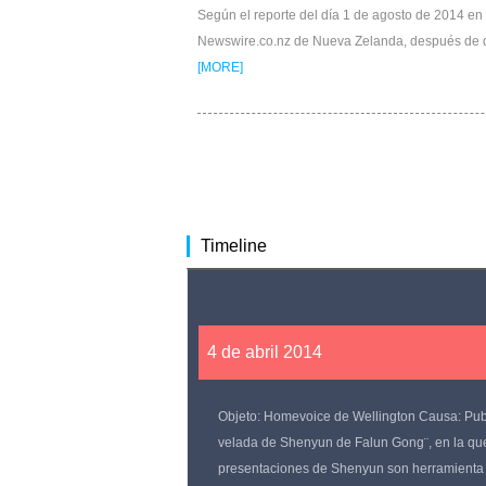
Según el reporte del día 1 de agosto de 2014 en 
Newswire.co.nz de Nueva Zelanda, después de q
[MORE]
Timeline
4 de abril 2014
Objeto: Homevoice de Wellington Causa: Pub
velada de Shenyun de Falun Gong¨, en la que
presentaciones de Shenyun son herramienta p